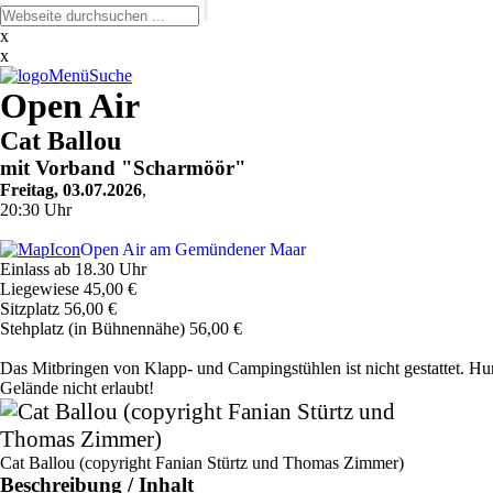
Zum
Seiteninhalt
x
springen
x
Menü
Suche
Open Air
Cat Ballou
mit Vorband "Scharmöör"
Freitag, 03.07.2026
,
20:30 Uhr
Open Air am Gemündener Maar
Einlass ab 18.30 Uhr
Liegewiese 45,00 €
Sitzplatz 56,00 €
Stehplatz (in Bühnennähe) 56,00 €
Das Mitbringen von Klapp- und Campingstühlen ist nicht gestattet. H
Gelände nicht erlaubt!
Cat Ballou (copyright Fanian Stürtz und Thomas Zimmer)
Beschreibung / Inhalt